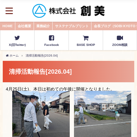
HOME
会社概要
業務紹介
サステナブルプリント
会長ブログ（SOBI KYOTO
X(旧Twitter)
Facebook
BASE SHOP
ZOOM相談
ホーム
清掃活動報告[2026.04]
清掃活動報告[2026.04]
4月25日(土)、本日は初めての午後に開催となりました。