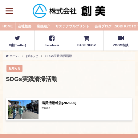
HOME
会社概要
業務紹介
サステナブルプリント
会長ブログ（SOBI KYOTO
X(旧Twitter)
Facebook
BASE SHOP
ZOOM相談
ホーム
お知らせ
SDGs実践清掃活動
お知らせ
SDGs実践清掃活動
清掃活動報告[2026.05]
2026.6.1